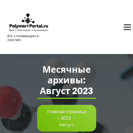
Перейти
к
содержимому
Всё о полимерарах и
пластике
Месячные
архивы:
Август 2023
Главная страница
-
2023
-
Август