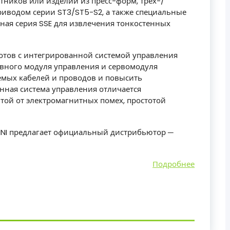
итников или изделий из пресс-форм, трех-/
иводом серии ST3/ST5-S2, а также специальные
тная серия SSE для извлечения тонкостенных
ботов с интегрированной системой управления
авного модуля управления и сервомодуля
емых кабелей и проводов и повысить
нная система управления отличается
ой от электромагнитных помех, простотой
INI предлагает официальный дистрибьютор ─
Подробнее