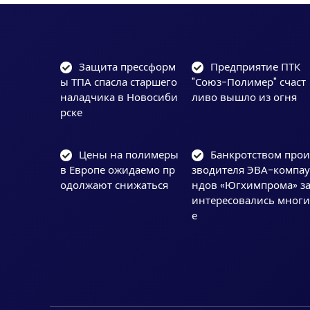
Защита прессформ
Предприятие ПТК
ы ТПА спасла старшего
"Союз-Полимер" счаст
наладчика в Новосиби
ливо вышло из огня
рске
Цены на полимеры
Банкротством про
в Европе ожидаемо пр
зводителя ЭВА-компа
одолжают снижаться
ндов «Югхимпрома» з
интересовались мног
е