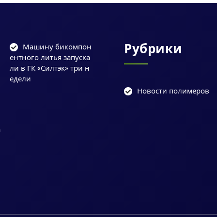
Рубрики
Машину бикомпон
ентного литья запуска
ли в ГК «Силтэк» три н
едели
Новости полимеров
и
у
а
и