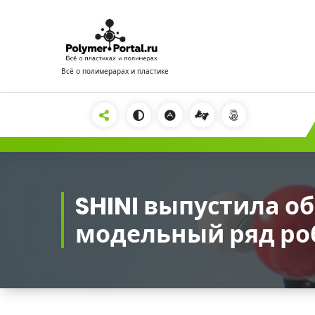
Перейти
к
содержимому
Всё о полимерарах и пластике
2222
SHINI выпустила 
модельный ряд ро