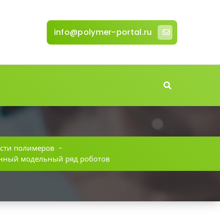
info@polymer-portal.ru
сти полимеров
-
енный модельный ряд роботов