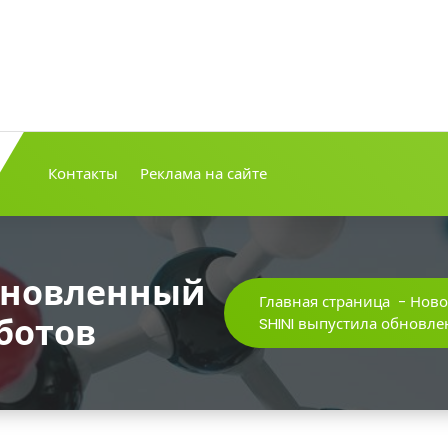
Контакты
Реклама на сайте
обновленный
Главная страница
-
Ново
ботов
SHINI выпустила обновл