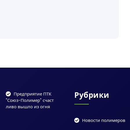
Рубрики
Предприятие ПТК
"Союз-Полимер" счаст
ливо вышло из огня
Новости полимеров