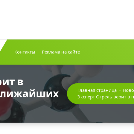
Контакты
Реклама на сайте
рит в
ближайших
Главная страница
-
Ново
Эксперт Огрель верит в