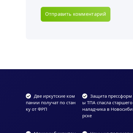
Две иркутские ком
Защита прессформ
пании получат по стан
ы ТПА спасла старшего
ку от ФРП
наладчика в Новосиби
рске