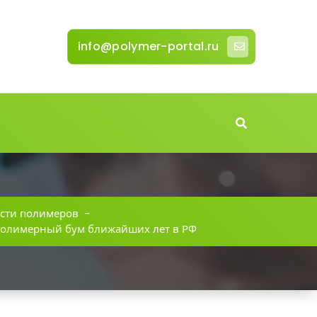
info@polymer-portal.ru
сти полимеров
-
 полимерный бум ближайших лет в РФ