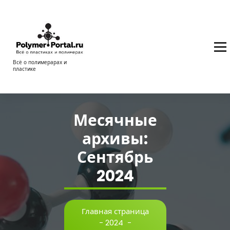
Перейти
к
содержимому
Всё о полимерарах и
пластике
Месячные
архивы:
Сентябрь
2024
Главная страница
-
2024
-