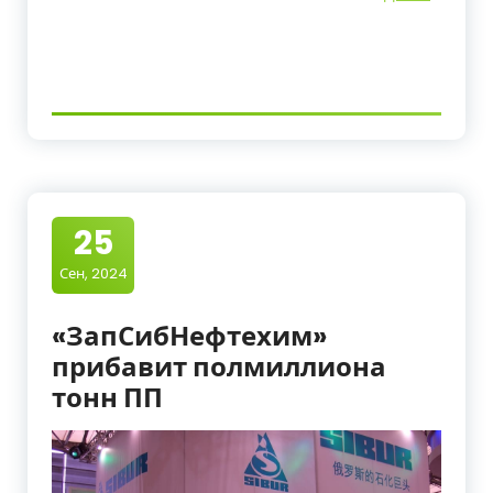
25
Сен, 2024
«ЗапСибНефтехим»
прибавит полмиллиона
тонн ПП