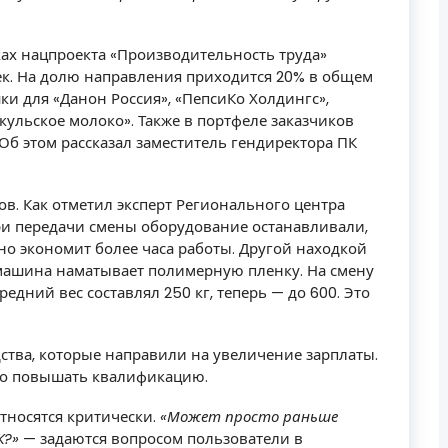
ках нацпроекта «Производительность труда»
ек. На долю направления приходится 20% в общем
и для «Данон Россия», «ПепсиКо Холдингс»,
ульское молоко». Также в портфеле заказчиков
 Об этом рассказал заместитель гендиректора ПК
в. Как отметил эксперт Регионального центра
ри передачи смены оборудование останавливали,
вно экономит более часа работы. Другой находкой
 машина наматывает полимерную пленку. На смену
едний вес составлял 250 кг, теперь — до 600. Это
тва, которые направили на увеличение зарплаты.
нно повышать квалификацию.
тносятся критически.
«Может просто раньше
К?»
— задаются вопросом пользователи в