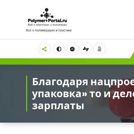
Перейти
к
содержимому
Всё о полимерарах и пластике
2222
Благодаря нацпро
упаковка» то и де
зарплаты