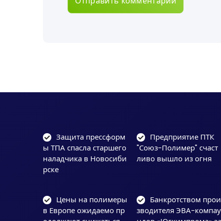
Защита прессформ
Предприятие ПТК
ы ТПА спасла старшего
"Союз-Полимер" счаст
наладчика в Новосиби
ливо вышло из огня
рске
Цены на полимеры
Банкротством про
в Европе ожидаемо пр
зводителя ЭВА-компа