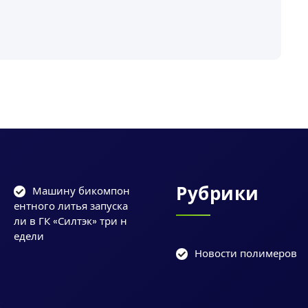
Рубрики
Машину бикомпон
ентного литья запуска
ли в ГК «Силтэк» три н
едели
Новости полимеров
и
у