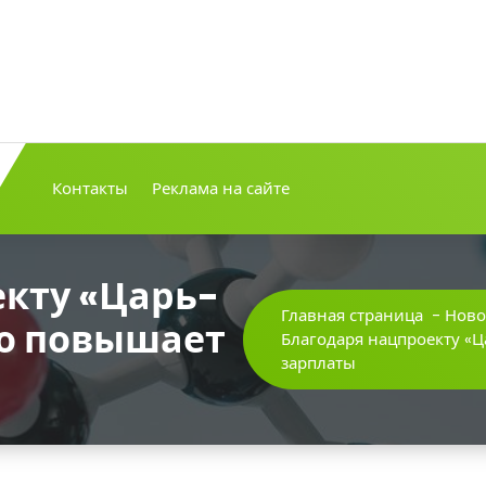
Контакты
Реклама на сайте
екту «Царь-
Главная страница
-
Ново
ло повышает
Благодаря нацпроекту «Ц
зарплаты