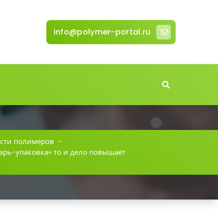
info@polymer-portal.ru
сти полимеров
-
арь-упаковка» то и дело повышает