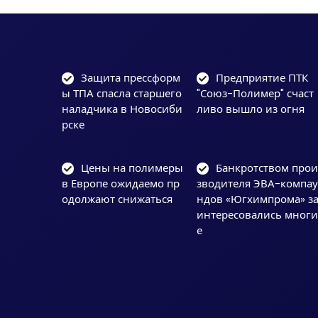
Защита прессформ
Предприятие ПТК
ы ТПА спасла старшего
"Союз-Полимер" счаст
наладчика в Новосиби
ливо вышло из огня
рске
Цены на полимеры
Банкротством про
в Европе ожидаемо пр
зводителя ЭВА-компа
одолжают снижаться
ндов «Югхимпрома» з
интересовались мног
е