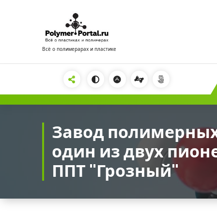
Перейти
к
содержимому
Всё о полимерарах и пластике
2222
Завод полимерных
один из двух пион
ППТ "Грозный"