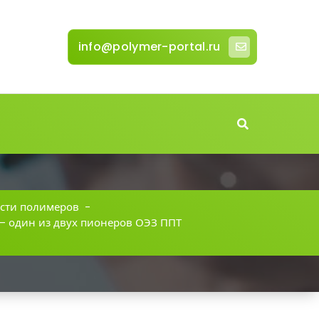
info@polymer-portal.ru
сти полимеров
-
— один из двух пионеров ОЭЗ ППТ