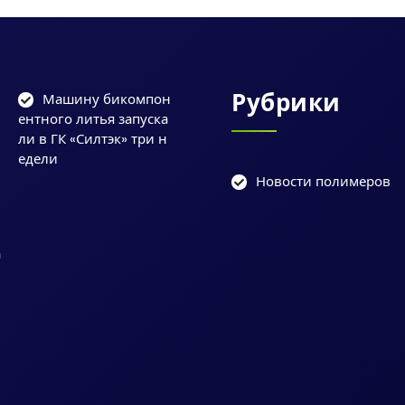
Рубрики
Машину бикомпон
ентного литья запуска
ли в ГК «Силтэк» три н
едели
Новости полимеров
и
у
а
и