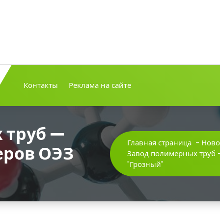
Контакты
Реклама на сайте
 труб —
Главная страница
-
Ново
еров ОЭЗ
Завод полимерных труб 
"Грозный"