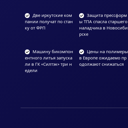
Две иркутские ком
Защита прессформ
пании получат по стан
ы ТПА спасла старшего
ку от ФРП
наладчика в Новосиби
рске
Машину бикомпон
Цены на полимер
ентного литья запуска
в Европе ожидаемо пр
ли в ГК «Силтэк» три н
одолжают снижаться
едели