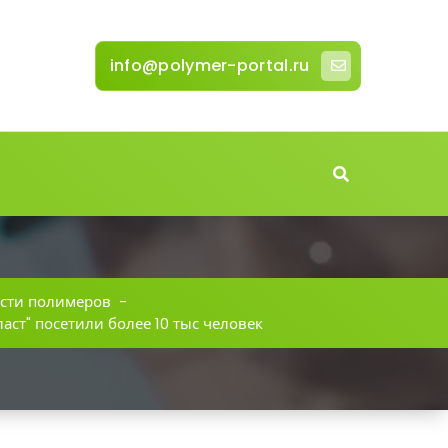
info@polymer-portal.ru
сти полимеров
-
аст" посетили более 10 тыс человек