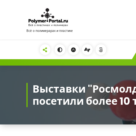
Перейти
к
содержимому
Всё о полимерарах и пластике
2222
Выставки "Росмолд
посетили более 10 