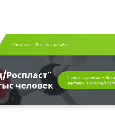
Контакты
Реклама на сайте
/Роспласт"
Главная страница
-
Ново
тыс человек
Выставки "Росмолд/Роспл