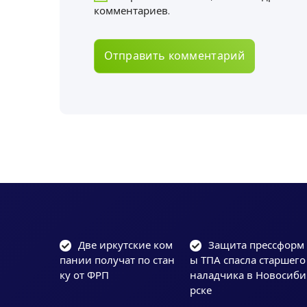
комментариев.
Две иркутские ком
Защита прессформ
пании получат по стан
ы ТПА спасла старшего
ку от ФРП
наладчика в Новосиби
рске