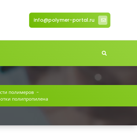
info@polymer-portal.ru
сти полимеров
-
аботки полипропилена