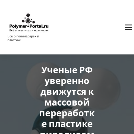
Перейти
к
содержимому
Всё о полимерарах и
пластике
Ученые РФ
уверенно
движутся к
массовой
переработк
е пластике