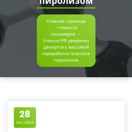
пиролизом
Главная страница
-
Новости
полимеров
-
Ученые РФ уверенно
движутся к массовой
переработке пластике
пиролизом
28
Окт, 2024