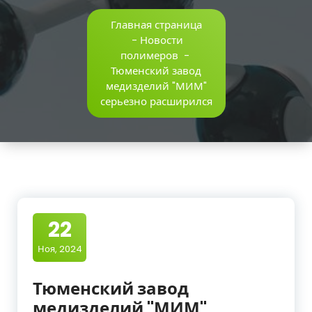
Главная страница
-
Новости
полимеров
-
Тюменский завод
медизделий "МИМ"
серьезно расширился
22
Ноя, 2024
Тюменский завод
медизделий "МИМ"