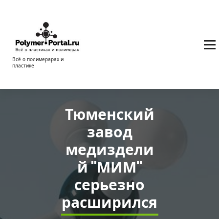
Перейти
к
содержимому
Всё о полимерарах и
пластике
Тюменский
завод
медиздели
й "МИМ"
серьезно
расширился