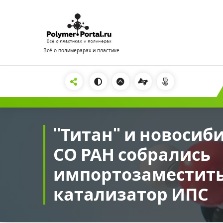
Перейти
к
содержимому
Всё о полимерарах и пластике
2222
"Титан" и новосиб
СО РАН собрались
импортозаместит
катализатор ИПС