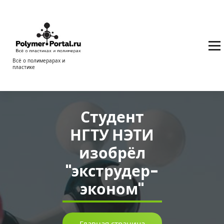
Перейти
к
содержимому
Всё о полимерарах и
пластике
Студент
НГТУ НЭТИ
изобрёл
"экструдер-
эконом"
Главная страница