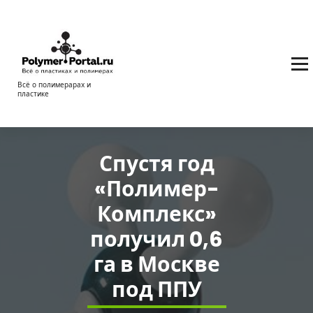
Перейти
к
содержимому
Всё о полимерарах и
пластике
Спустя год
«Полимер-
Комплекс»
получил 0,6
га в Москве
под ППУ