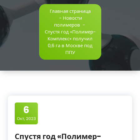
Главная страница
-
Новости
полимеров
-
Спустя год «Полимер-
Комплекс» получил
0,6 га в Москве под
ППУ
6
Окт, 2023
Спустя год «Полимер-