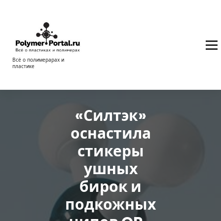
Перейти
к
содержимому
Всё о полимерарах и
пластике
«Силтэк»
оснастила
стикеры
ушных
бирок и
подкожных