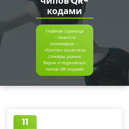
чипов QR-
кодами
Главная страница
-
Новости
полимеров
-
«Силтэк» оснастила
стикеры ушных
бирок и подкожных
чипов QR-кодами
11