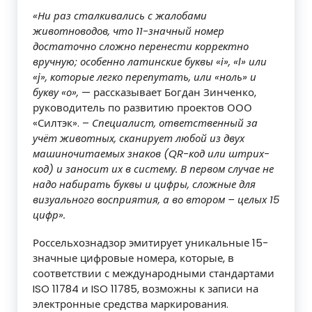
«Ни раз сталкивались с жалобами
животноводов, что 11-значный номер
достаточно сложно перенести корректно
вручную; особенно латинские буквы «i», «l» или
«j», которые легко перепутать, или «ноль» и
букву «о»,
— рассказывает Богдан Зинченко,
руководитель по развитию проектов ООО
«Силтэк». –
Специалист, ответственный за
учёт животных, сканирует любой из двух
машиночитаемых знаков (QR-код или штрих-
код) и заносит их в систему. В первом случае не
надо набирать буквы и цифры, сложные для
визуального восприятия, а во втором – целых 15
цифр».
Россельхознадзор эмитирует уникальные 15-
значные цифровые номера, которые, в
соответствии с международными стандартами
ISO 11784 и ISO 11785, возможны к записи на
электронные средства маркирования.