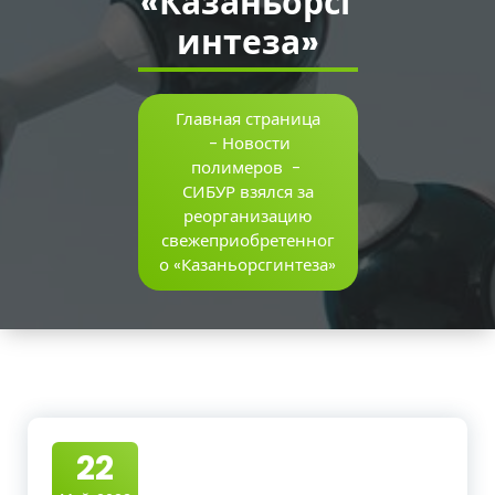
«Казаньорсг
интеза»
Главная страница
-
Новости
полимеров
-
СИБУР взялся за
реорганизацию
свежеприобретенног
о «Казаньорсгинтеза»
22