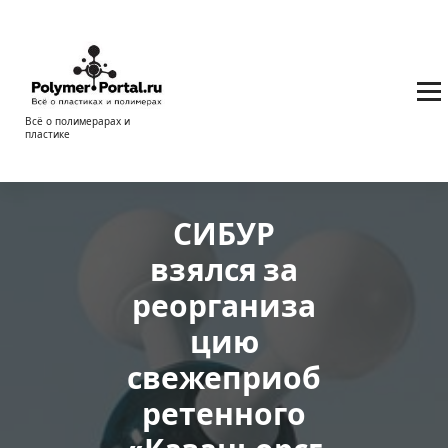
Перейти
к
содержимому
Всё о полимерарах и
пластике
СИБУР
взялся за
реорганиза
цию
свежеприоб
ретенного