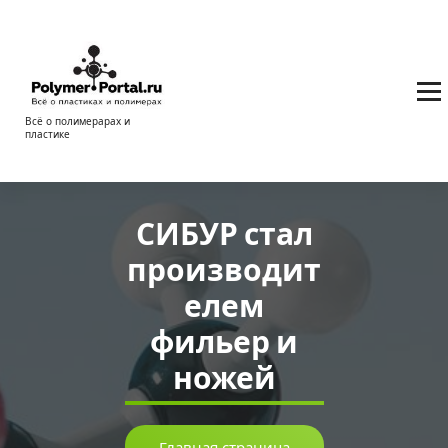
Перейти
к
содержимому
Всё о полимерарах и
пластике
СИБУР стал
производит
елем
фильер и
ножей
Главная страница