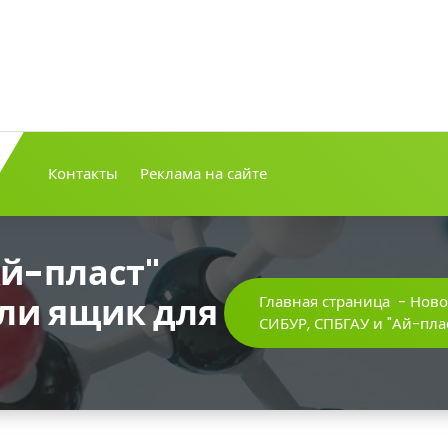
Контакты
Реклама на сайте
Ай-пласт"
ли ящик для
Главная страница
-
Ново
СИБУР, СПБГАУ и "Ай-пл