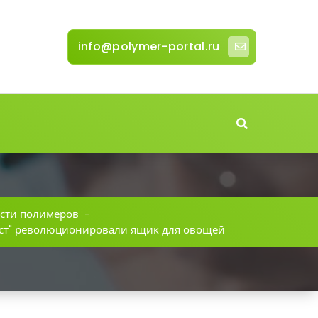
info@polymer-portal.ru
сти полимеров
-
аст" революционировали ящик для овощей