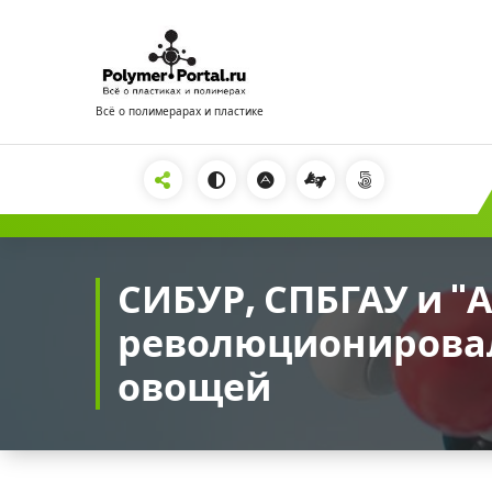
Перейти
к
содержимому
Всё о полимерарах и пластике
2222
СИБУР, СПБГАУ и "
революционирова
овощей