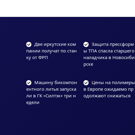
Две иркутские ком
Защита прессформ
пании получат по стан
ы ТПА спасла старшего
ку от ФРП
наладчика в Новосиби
рске
Машину бикомпон
Цены на полимер
ентного литья запуска
в Европе ожидаемо пр
ли в ГК «Силтэк» три н
одолжают снижаться
едели