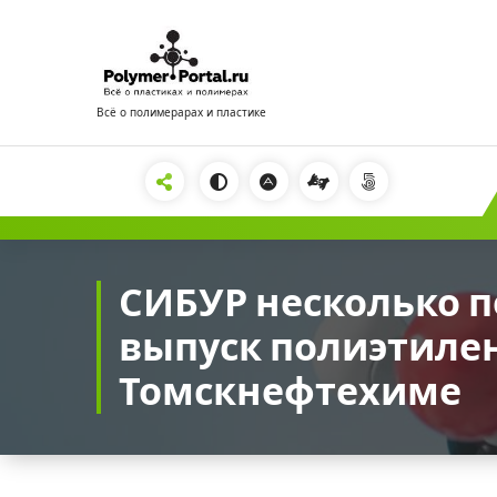
Перейти
к
содержимому
Всё о полимерарах и пластике
2222
СИБУР несколько 
выпуск полиэтиле
Томскнефтехиме