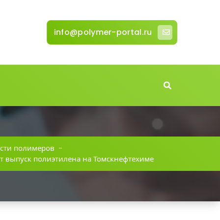
info@polymer-portal.ru
сти полимеров
-
т выпуск полиэтилена на Томскнефтехиме