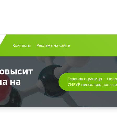
Контакты
Реклама на сайте
повысит
на на
Главная страница
-
Ново
СИБУР несколько повыси