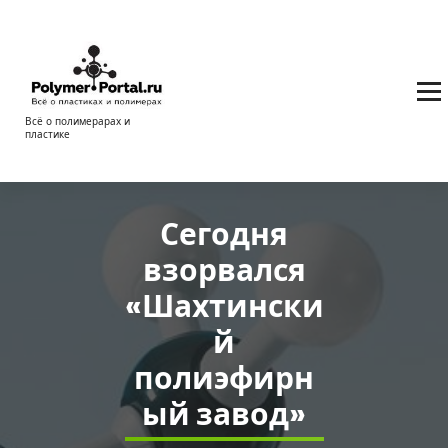
Перейти
к
содержимому
Всё о полимерарах и
пластике
Сегодня
взорвался
«Шахтински
й
полиэфирн
ый завод»