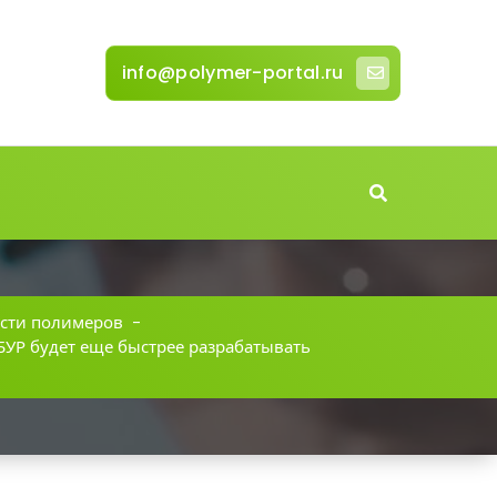
info@polymer-portal.ru
сти полимеров
-
БУР будет еще быстрее разрабатывать