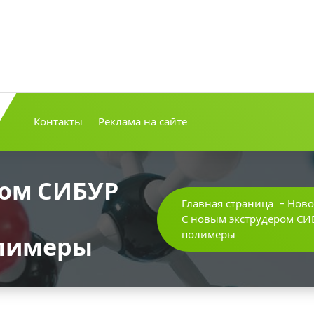
Контакты
Реклама на сайте
ром СИБУР
Главная страница
-
Ново
С новым экструдером СИ
полимеры
олимеры