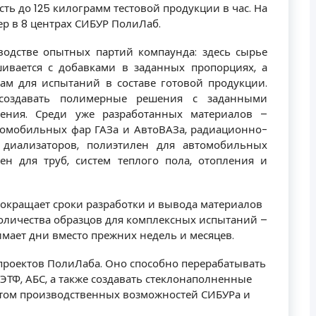
ть до 125 килограмм тестовой продукции в час. На
р в 8 центрах СИБУР ПолиЛаб.
водстве опытных партий компаунда: здесь сырье
ивается с добавками в заданных пропорциях, а
ам для испытаний в составе готовой продукции.
создавать полимерные решения с заданными
ения. Среди уже разработанных материалов –
томобильных фар ГАЗа и АвтоВАЗа, радиационно-
 диализаторов, полиэтилен для автомобильных
ен для труб, систем теплого пола, отопления и
окращает сроки разработки и вывода материалов
количества образцов для комплексных испытаний –
нимает дни вместо прежних недель и месяцев.
проектов ПолиЛаба. Оно способно перерабатывать
ЭТФ, АБС, а также создавать стеклонаполненные
етом производственных возможностей СИБУРа и