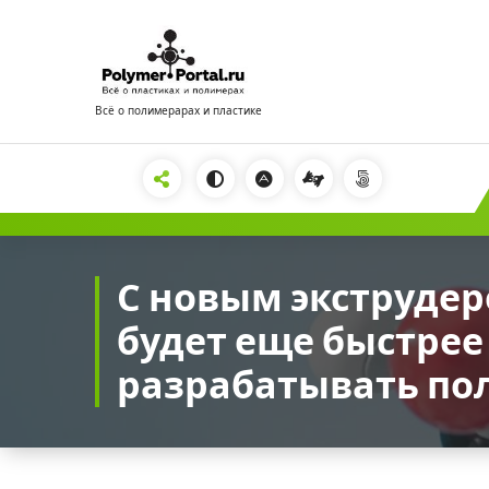
Перейти
к
содержимому
Всё о полимерарах и пластике
2222
С новым экструде
будет еще быстрее
разрабатывать п