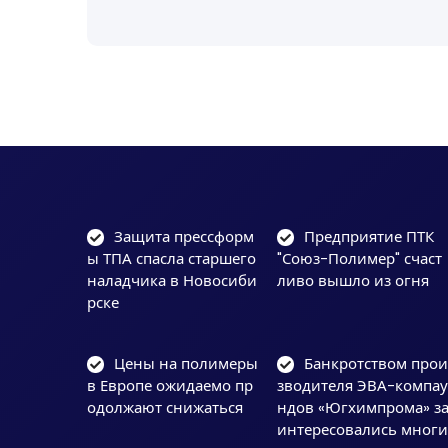
Защита прессформ
Предприятие ПТК
ы ТПА спасла старшего
"Союз-Полимер" счаст
наладчика в Новосиби
ливо вышло из огня
рске
Цены на полимеры
Банкротством про
в Европе ожидаемо пр
зводителя ЭВА-компа
одолжают снижаться
ндов «Югхимпрома» з
интересовались мног