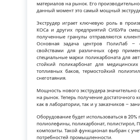
материалов на рынок. Его производительнос
данный момент это самый мощный экструде
Экструдер играет ключевую роль в произ
КОСа и других предприятий СИБУРа смеш
полученные гранулы отправляются клиент
Основная задача центров ПолиЛаб – 
свойствами для различных сфер примен
специальные марки поликарбоната для ав
стойкий поликарбонат для медицинских
топливных баков, термостойкий полиэтил
снеготаяния.
Мощность нового экструдера значительно с
на рынок. Теперь получение достаточного 
как в лаборатории, так и у заказчиков – за
Оборудование будет использоваться в 20% 
полиолефины, поликарбонат, полистирол, П
композиты. Такой функционал выбран с уч
потребностей промышленности.