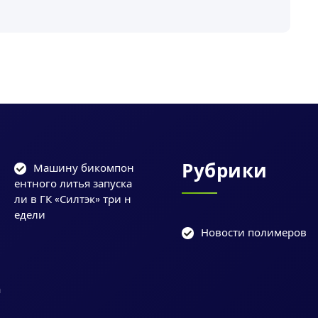
Рубрики
Машину бикомпон
ентного литья запуска
ли в ГК «Силтэк» три н
едели
Новости полимеров
и
у
а
и