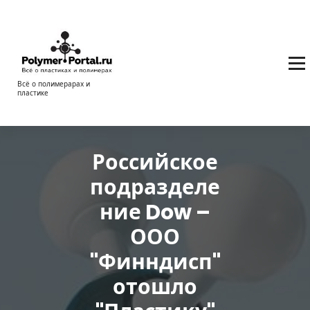
Перейти
к
содержимому
Всё о полимерарах и
пластике
Российское
подразделе
ние Dow –
ООО
"Финндисп"
отошло