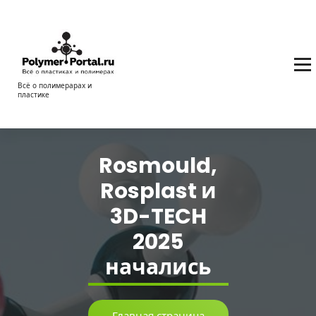
Перейти
к
содержимому
Всё о полимерарах и
пластике
Rosmould,
Rosplast и
3D-TECH
2025
начались
Главная страница