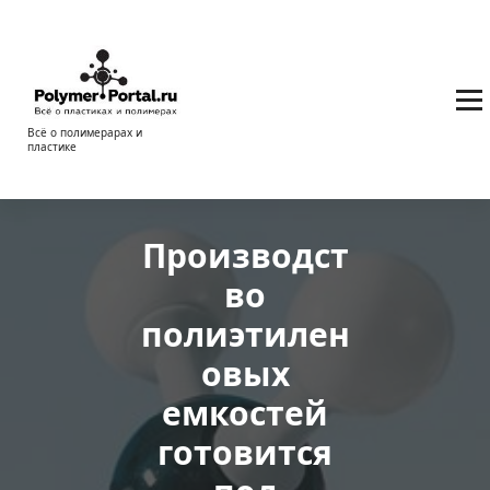
Перейти
к
содержимому
Всё о полимерарах и
пластике
Производст
во
полиэтилен
овых
емкостей
готовится