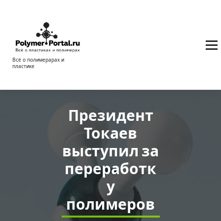
Перейти
к
содержимому
Всё о полимерарах и
пластике
Президент
Токаев
выступил за
переработк
у
полимеров