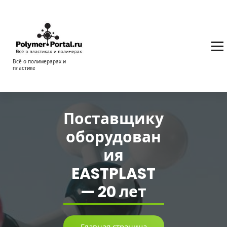
Перейти
к
содержимому
Всё о полимерарах и
пластике
Поставщику
оборудован
ия
EASTPLAST
— 20 лет
Главная страница