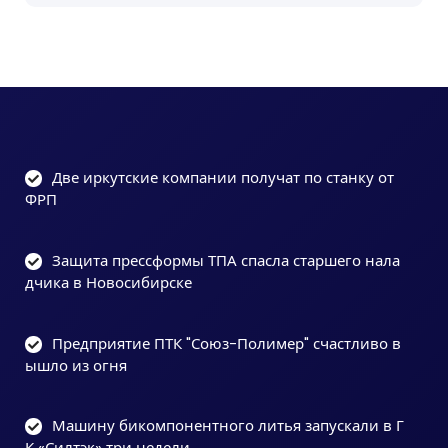
Две иркутские компании получат по станку от
ФРП
Защита прессформы ТПА спасла старшего нала
дчика в Новосибирске
Предприятие ПТК "Союз-Полимер" счастливо в
ышло из огня
Машину бикомпонентного литья запускали в Г
К «Силтэк» три недели