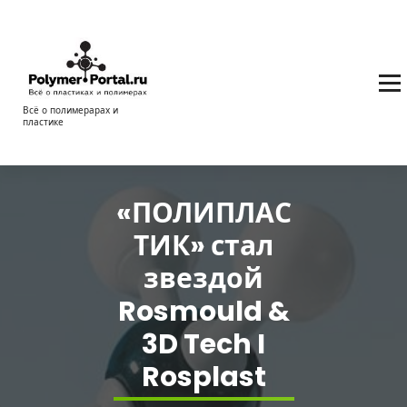
Перейти
к
содержимому
Всё о полимерарах и
пластике
«ПОЛИПЛАС
ТИК» стал
звездой
Rosmould &
3D Tech I
Rosplast