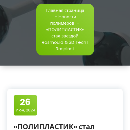
Главная страница
-
Новости
полимеров
-
«ПОЛИПЛАСТИК»
стал звездой
Rosmould & 3D Tech I
Rosplast
26
Июн, 2024
«ПОЛИПЛАСТИК» стал