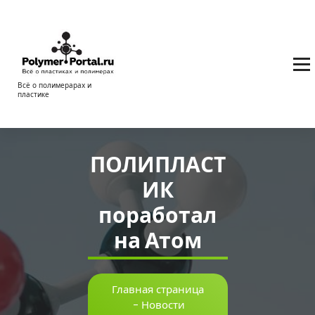
Перейти
к
содержимому
Всё о полимерарах и
пластике
ПОЛИПЛАСТ
ИК
поработал
на Атом
Главная страница
-
Новости