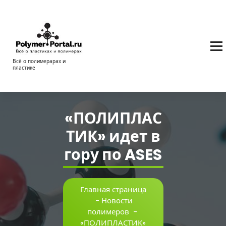
Перейти
к
содержимому
Всё о полимерарах и
пластике
«ПОЛИПЛАС
ТИК» идет в
гору по ASES
Главная страница
-
Новости
полимеров
-
«ПОЛИПЛАСТИК»