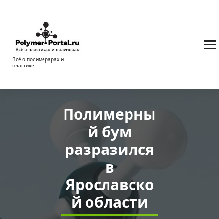
Перейти
к
содержимому
Всё о полимерарах и
пластике
Полимерны
й бум
разразился
в
Ярославско
й области