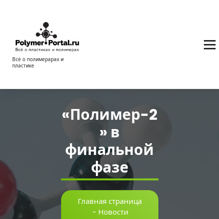
Перейти
к
содержимому
Всё о полимерарах и
пластике
«Полимер-2
» в
финальной
фазе
Главная страница
-
Новости