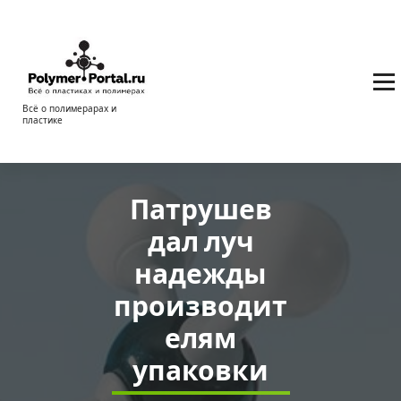
Перейти
к
содержимому
Всё о полимерарах и
пластике
Патрушев
дал луч
надежды
производит
елям
упаковки