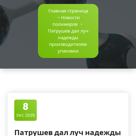
Главная страница
-
Новости
полимеров
-
Патрушев дал луч
надежды
производителям
упаковки
8
Окт, 2025
Патрушев дал луч надежды