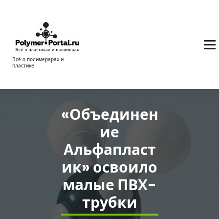
Перейти
к
содержимому
Всё о полимерарах и
пластике
«Объединен
ие
Альфапласт
ик» освоило
малые ПВХ-
трубки