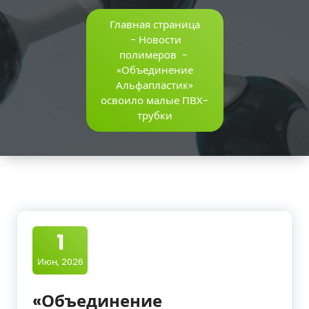
Главная страница
-
Новости
полимеров
-
«Объединение
Альфапластик»
освоило малые ПВХ-
трубки
1
Июн, 2026
«Объединение