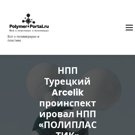
Перейти
к
содержимому
Всё о полимерарах и
пластике
НПП
Турецкий
Arcelik
проинспект
ировал НПП
«ПОЛИПЛАС