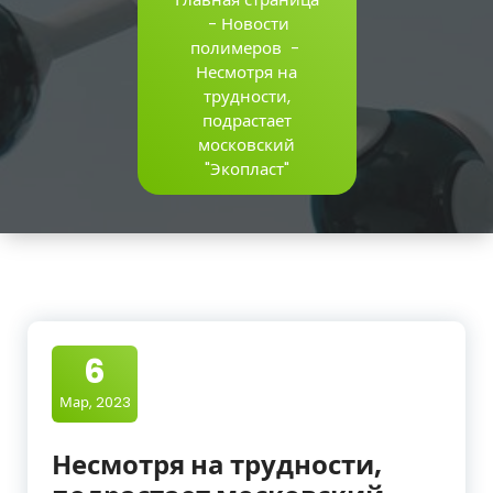
-
Новости
полимеров
-
Несмотря на
трудности,
подрастает
московский
"Экопласт"
6
Мар, 2023
Несмотря на трудности,