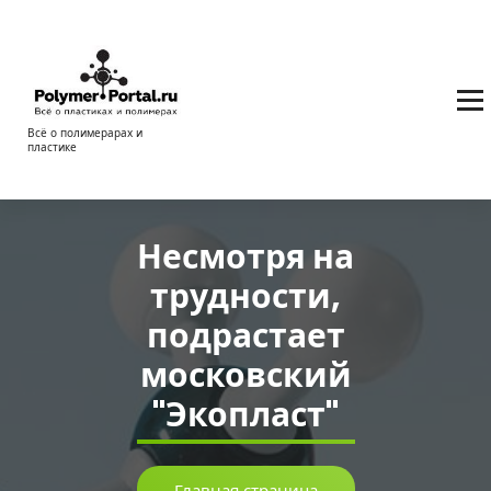
Перейти
к
содержимому
Всё о полимерарах и
пластике
Несмотря на
трудности,
подрастает
московский
"Экопласт"
Главная страница