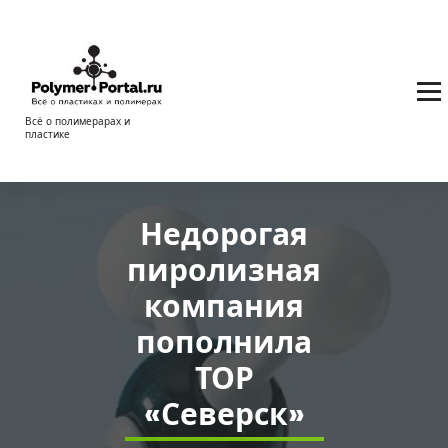
Перейти
к
содержимому
Всё о полимерарах и
пластике
Недорогая
пиролизная
компания
пополнила
ТОР
«Северск»