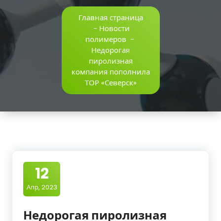
Главная страница
-
Новости
полимеров
-
Недорогая
пиролизная
компания пополнила
ТОР «Северск»
12
Апр, 2023
Недорогая пиролизная