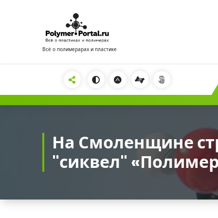
Перейти
к
содержимому
Всё о полимерарах и пластике
2222
На Смоленщине ст
"сиквел" «Полиме