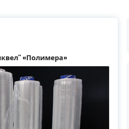
иквел" «Полимера»