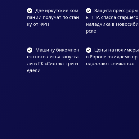
Две иркутские ком
Защита прессформ
пании получат по стан
ы ТПА спасла старшего
ку от ФРП
наладчика в Новосиби
рске
Машину бикомпон
Цены на полимер
ентного литья запуска
в Европе ожидаемо пр
ли в ГК «Силтэк» три н
одолжают снижаться
едели