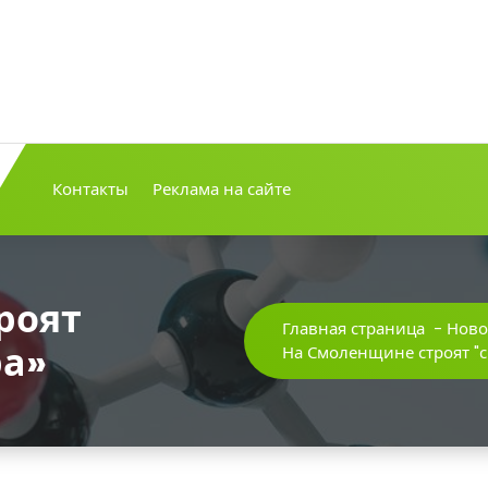
Контакты
Реклама на сайте
роят
Главная страница
-
Ново
ра»
На Смоленщине строят "