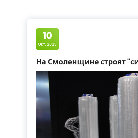
10
Окт, 2023
На Смоленщине строят "с