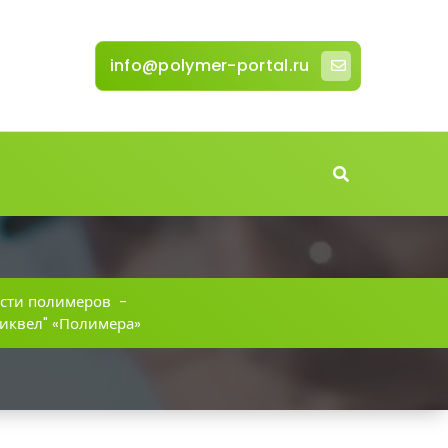
info@polymer-portal.ru
сти полимеров
-
сиквел" «Полимера»