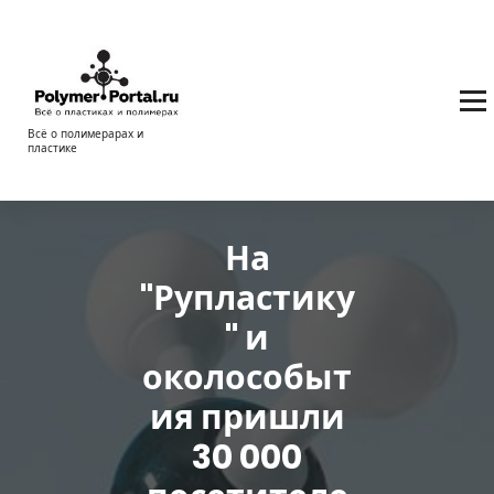
Перейти
к
содержимому
Всё о полимерарах и
пластике
На
"Рупластику
" и
околособыт
ия пришли
30 000