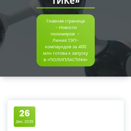
ТИКе»
Главная страница
-
Новости
полимеров
-
Линия ТЭП-
компаундов за 400
млн готова к запуску
в «ПОЛИПЛАСТИКе»
26
Дек, 2025