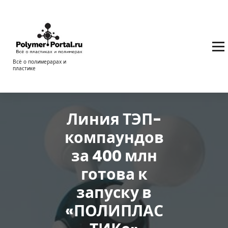
Перейти
к
содержимому
Всё о полимерарах и
пластике
Линия ТЭП-
компаундов
за 400 млн
готова к
запуску в
«ПОЛИПЛАС