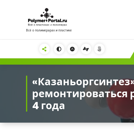
Перейти
к
содержимому
Всё о полимерарах и пластике
2222
«Казаньоргсинтез»
ремонтироваться р
4 года