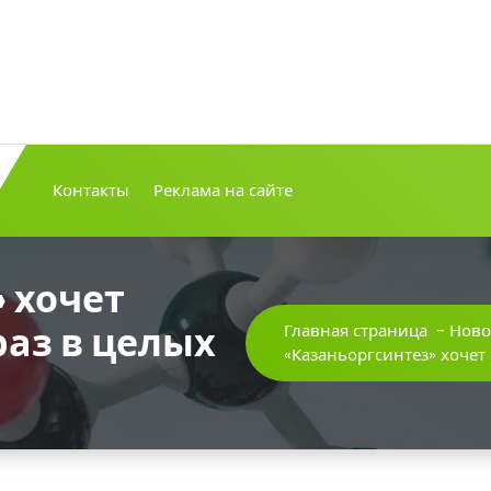
Контакты
Реклама на сайте
 хочет
аз в целых
Главная страница
-
Ново
«Казаньоргсинтез» хочет