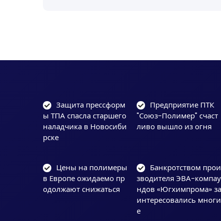
Защита прессформ
Предприятие ПТК
ы ТПА спасла старшего
"Союз-Полимер" счаст
наладчика в Новосиби
ливо вышло из огня
рске
Цены на полимеры
Банкротством про
в Европе ожидаемо пр
зводителя ЭВА-компа
одолжают снижаться
ндов «Югхимпрома» з
интересовались мног
е