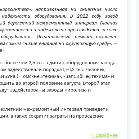
ьоргсинтеза», направленная на снижение числа
надежности оборудования. В 2022 году завод
ный двухлетний межремонтный интервал. Главная
ффективности и надежности производства за счет
о оборудования. Остановочный ремонт позволит
ем самым снизив влияние на окружающую среду»,
—
а».
т более чем 2,5 тыс. единиц оборудования завода
м задействовали порядка 1,1-1,2 тыс. человек,
СИБУРа («Томскнефтехима», «ЗапСибНефтехима» и
ршить во второй половине августа. Второй этап
будут задействованы заводы пиролиза и
ырехлетний межремонтный интервал приведет к
ии, а также сократит затраты на проведение
Подробнее