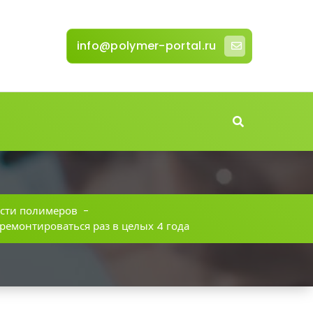
info@polymer-portal.ru
сти полимеров
-
 ремонтироваться раз в целых 4 года