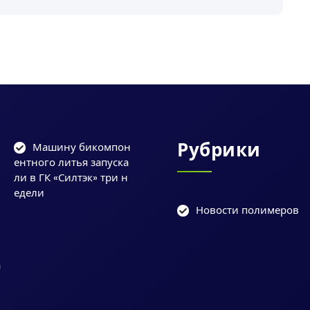
Рубрики
Машину бикомпон
ентного литья запуска
ли в ГК «Силтэк» три н
едели
Новости полимеров
и
у
а
и