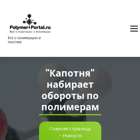
Перейти
к
содержимому
Всё о полимерарах и
пластике
"Капотня"
набирает
обороты по
полимерам
Главная страница
-
Новости