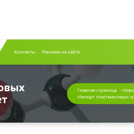
Контакты
Реклама на сайте
овых
Главная страница
-
Ново
ет
Импорт пластмассовых из