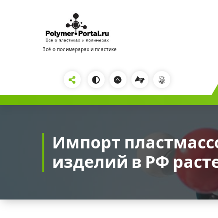
Перейти
к
содержимому
Всё о полимерарах и пластике
2222
Импорт пластмасс
изделий в РФ раст