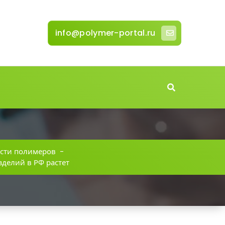
info@polymer-portal.ru
сти полимеров
-
делий в РФ растет