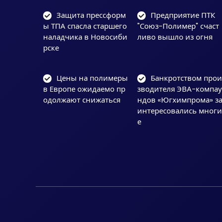
Защита прессформ
Предприятие ПТК
ы ТПА спасла старшего
"Союз-Полимер" счаст
наладчика в Новосиби
ливо вышло из огня
рске
Цены на полимеры
Банкротством про
в Европе ожидаемо пр
зводителя ЭВА-компа
одолжают снижаться
ндов «Югхимпрома» з
интересовались мног
е