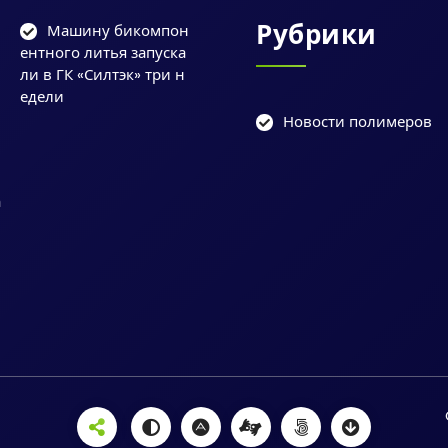
Рубрики
Машину бикомпон
ентного литья запуска
ли в ГК «Силтэк» три н
едели
Новости полимеров
и
у
а
и