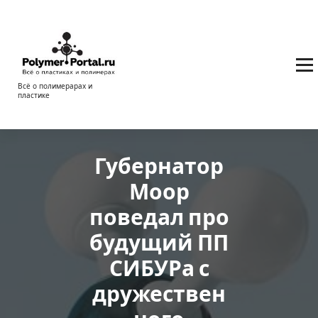
Перейти
к
содержимому
Всё о полимерарах и
пластике
Губернатор
Моор
поведал про
будущий ПП
СИБУРа с
дружествен