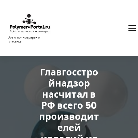
Перейти
к
содержимому
Всё о полимерарах и
пластике
Главгосстро
йнадзор
насчитал в
РФ всего 50
производит
елей