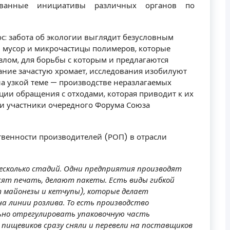
ованные инициативы различных органов по
с: забота об экологии выглядит безусловным
 мусор и микрочастицы полимеров, которые
лом, для борьбы с которым и предлагаются
ание зачастую хромает, исследования изобилуют
на узкой теме — производстве неразлагаемых
ции обращения с отходами, которая приводит к их
и участники очередного Форума Союза
твенности производителей (РОП) в отрасли
есколько стадий. Одни предприятия производят
осят печать, делают пакеты. Есть виды гибкой
т майонезы и кетчупы), которые делает
а линии розлива. То есть производство
ьно отрегулировать упаковочную часть
 пищевиков сразу сняли и перевели на поставщиков