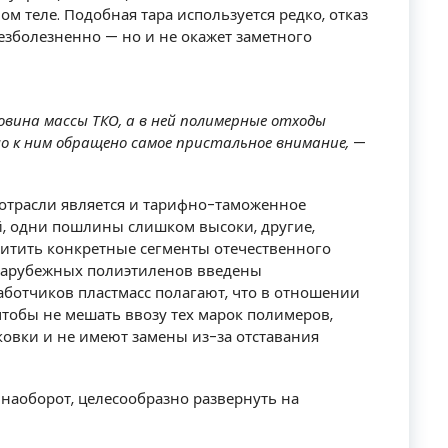
м теле. Подобная тара используется редко, отказ
езболезненно — но и не окажет заметного
овина массы ТКО, а в ней полимерные отходы
о к ним обращено самое пристальное внимание,
—
трасли является и тарифно-таможенное
, одни пошлины слишком высоки, другие,
щитить конкретные сегменты отечественного
зарубежных полиэтиленов введены
ботчиков пластмасс полагают, что в отношении
чтобы не мешать ввозу тех марок полимеров,
овки и не имеют замены из-за отставания
 наоборот, целесообразно развернуть на