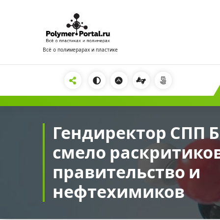
Перейти
к
содержимому
Всё о полимерарах и пластике
2222
Гендиректор СПП 
смело раскритико
правительство и
нефтехимиков