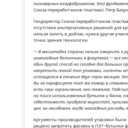
полимерных полуфабрикатов. Это фундамен
Союза переработчиков пластмасс Петр Базун
Гендиректор Союза переработчиков пластм
отсутствие альтернативных решений для к
нельзя залить в дойпак, нужна другая упако
точки зрения технологии.
— В масштабах страны нельзя говорить о ру
шоколадные батончики в флоупаках — все эт
один другой способ на сегодня для больших 
запретить такой тип упаковки, гиганты от
истощатся в течение двух-трех месяцев. Эт
Вы не перефасуете тот же товар в стеклянн
есть свои ограничения, оно тяжелое. Подс
на поиск использованных бутылок и банок, на
себестоимость продукта вырастет, произво
цен: он неизбежен, когда накладные расходы
Аргументы производителей упаковки были 
решено запретить фасовку в ПЭТ-бутылки ф