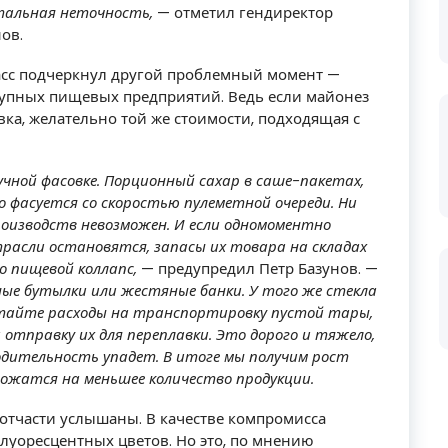
тальная неточность,
— отметил гендиректор
ов.
асс подчеркнул другой проблемный момент —
рупных пищевых предприятий. Ведь если майонез
вка, желательно той же стоимости, подходящая с
чной фасовке. Порционный сахар в саше-пакетах,
о фасуется со скоростью пулеметной очереди. Ни
производств невозможен. И если одномоментно
расли остановятся, запасы их товара на складах
о пищевой коллапс,
— предупредил Петр Базунов. —
ые бутылки или жестяные банки. У того же стекла
читайте расходы на транспортировку пустой тары,
 отправку их для переплавки. Это дорого и тяжело,
дительность упадет. В итоге мы получим рост
 ложатся на меньшее количество продукции.
отчасти услышаны. В качестве компромисса
луоресцентных цветов. Но это, по мнению