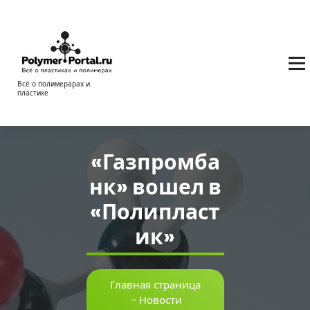
Перейти
к
содержимому
Всё о полимерарах и
пластике
«Газпромба
нк» вошел в
«Полипласт
ик»
Главная страница
-
Новости