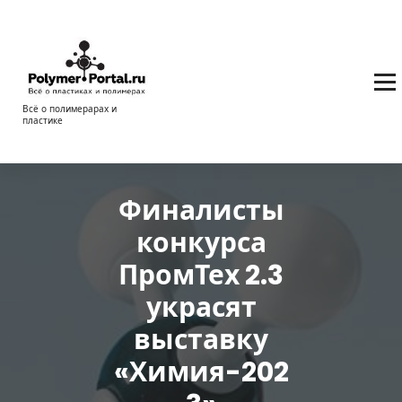
Перейти
к
содержимому
Всё о полимерарах и
пластике
Финалисты
конкурса
ПромТех 2.3
украсят
выставку
«Химия-202