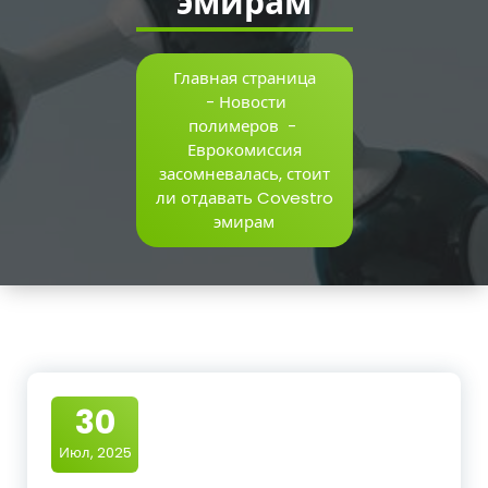
эмирам
Главная страница
-
Новости
полимеров
-
Еврокомиссия
засомневалась, стоит
ли отдавать Covestro
эмирам
30
Июл, 2025