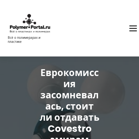
Перейти
к
содержимому
Всё о полимерарах и
пластике
Еврокомисс
ия
засомневал
ась, стоит
ли отдавать
Covestro