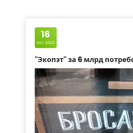
16
Окт, 2023
"Экопэт" за 6 млрд потреб