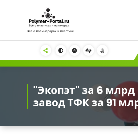
Перейти
к
содержимому
Всё о полимерарах и пластике
2222
"Экопэт" за 6 млрд
завод ТФК за 91 мл