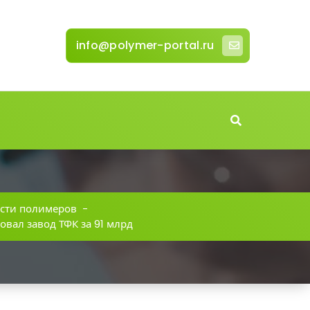
info@polymer-portal.ru
сти полимеров
-
бовал завод ТФК за 91 млрд