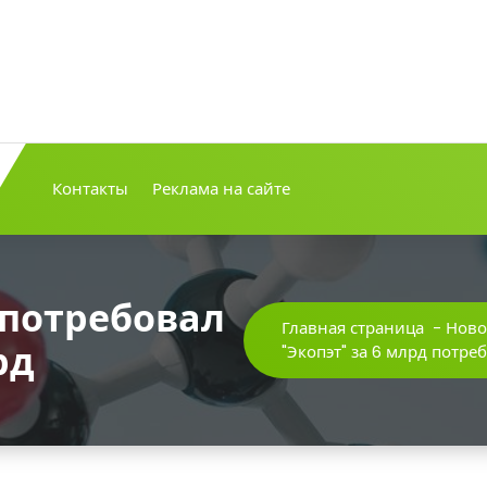
Контакты
Реклама на сайте
 потребовал
Главная страница
-
Ново
рд
"Экопэт" за 6 млрд потре