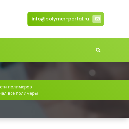
info@polymer-portal.ru
сти полимеров
-
чал все полимеры