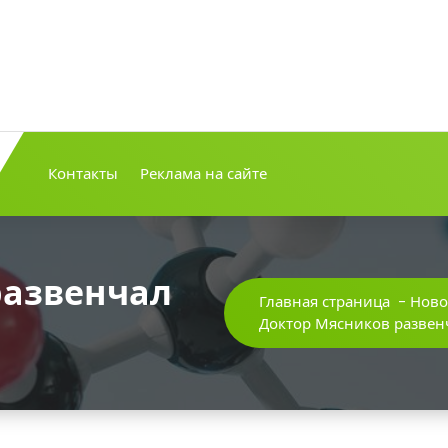
Контакты
Реклама на сайте
развенчал
Главная страница
-
Ново
Доктор Мясников развен