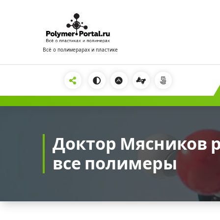
Перейти
к
содержимому
Всё о полимерарах и пластике
2222
Доктор Мясников 
все полимеры