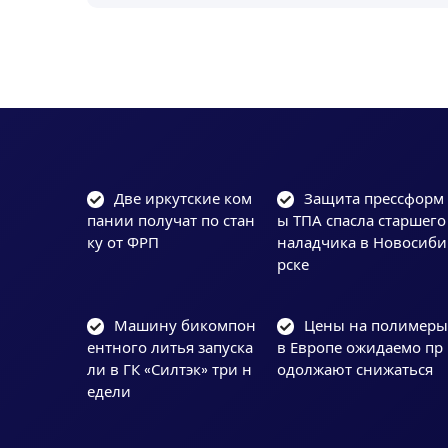
Две иркутские ком
Защита прессформ
пании получат по стан
ы ТПА спасла старшего
ку от ФРП
наладчика в Новосиби
рске
Машину бикомпон
Цены на полимер
ентного литья запуска
в Европе ожидаемо пр
ли в ГК «Силтэк» три н
одолжают снижаться
едели