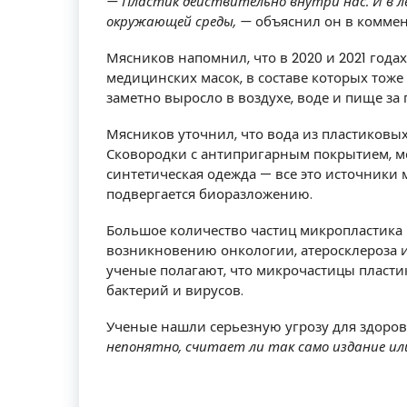
— Пластик действительно внутри нас. И в лег
окружающей среды, —
объяснил он в коммен
Мясников напомнил, что в 2020 и 2021 год
медицинских масок, в составе которых тоже
заметно выросло в воздухе, воде и пище за
Мясников уточнил, что вода из пластиковы
Сковородки с антипригарным покрытием, м
синтетическая одежда — все это источники м
подвергается биоразложению.
Большое количество частиц микропластика 
возникновению онкологии, атеросклероза и
ученые полагают, что микрочастицы пласти
бактерий и вирусов.
Ученые нашли серьезную угрозу для здоровь
непонятно, считает ли так само издание ил