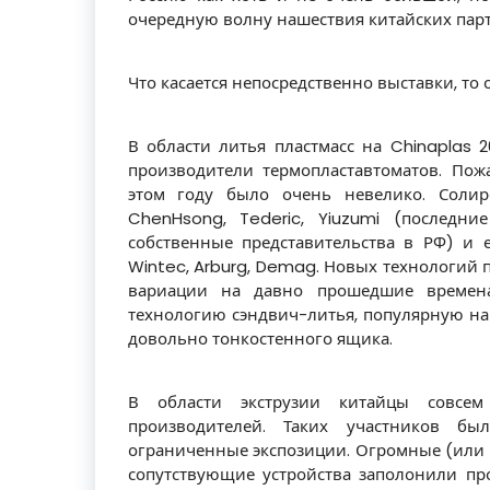
очередную волну нашествия китайских пар
Что касается непосредственно выставки, то
В области литья пластмасс на Chinaplas 
производители термопластавтоматов. Пож
этом году было очень невелико. Солиро
ChenHsong, Tederic, Yiuzumi (последни
собственные представительства в РФ) и 
Wintec, Arburg, Demag. Новых технологий 
вариации на давно прошедшие времена
технологию сэндвич-литья, популярную на 
довольно тонкостенного ящика.
В области экструзии китайцы совсем
производителей. Таких участников б
ограниченные экспозиции. Огромные (или м
сопутствующие устройства заполонили пр