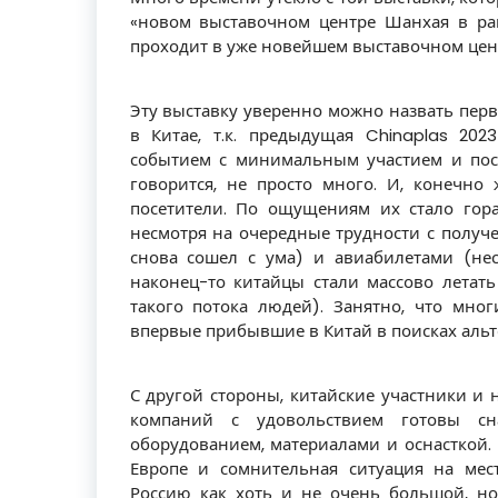
«новом выставочном центре Шанхая в рай
проходит в уже новейшем выставочном цен
Эту выставку уверенно можно назвать пе
в Китае, т.к. предыдущая Chinaplas 2
событием с минимальным участием и пос
говорится, не просто много. И, конечно
посетители. По ощущениям их стало гор
несмотря на очередные трудности с получе
снова сошел с ума) и авиабилетами (не
наконец-то китайцы стали массово летать
такого потока людей). Занятно, что мно
впервые прибывшие в Китай в поисках альте
С другой стороны, китайские участники и
компаний с удовольствием готовы сн
оборудованием, материалами и оснасткой.
Европе и сомнительная ситуация на мес
Россию как хоть и не очень большой, н