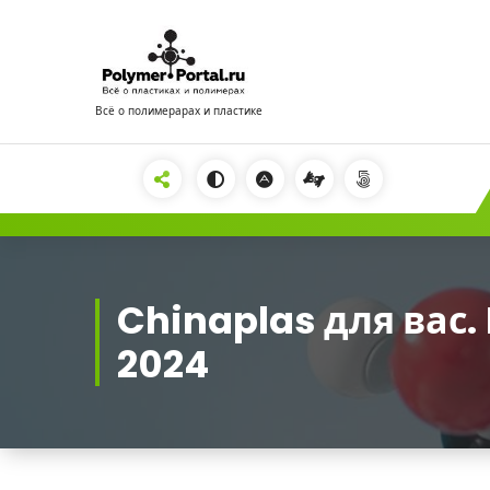
Перейти
к
содержимому
Всё о полимерарах и пластике
2222
Chinaplas для вас.
2024