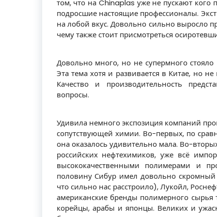
том, что на Chinaplas уже не пускают кого
подросшие настоящие профессионалы. Экст
на лобой вкус. Довольно сильно выросло п
чему также стоит присмотреться осиротевш
Довольно много, но не супермного стояло 
Эта тема хотя и развивается в Китае, но не
Качество и производительность предст
вопросы.
Удивила немного экспозиция компаний про
сопутствующей химии. Во-первых, по сра
она оказалось удивительно мала. Во-вторы
российских нефтехимиков, уже всё импо
высококачественными полимерами и п
половину Сибур имел довольно скромный 
что сильно нас расстроило), Лукойл, Росне
американские бренды полимерного сырья 
корейцы, арабы и японцы. Великих и ужа