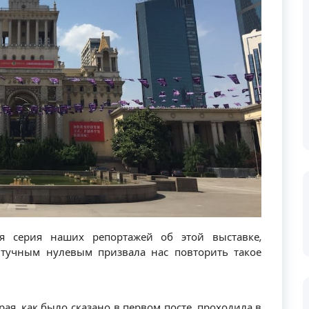
ая серия наших репортажей об этой выставке,
 тучным нулевым призвала нас повторить такое
рая, как было сказано в первом посте, проходила в