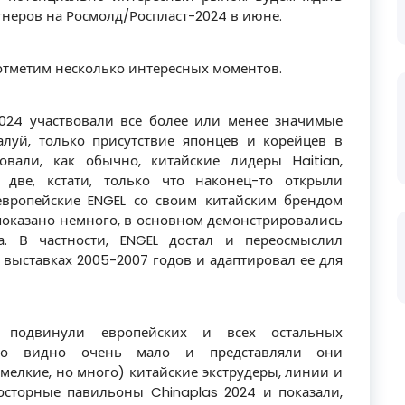
тнеров на Росмолд/Роспласт-2024 в июне.
 отметим несколько интересных моментов.
2024 участвовали все более или менее значимые
алуй, только присутствие японцев и корейцев в
вали, как обычно, китайские лидеры Haitian,
е две, кстати, только что наконец-то открыли
европейские ENGEL со своим китайским брендом
показано немного, в основном демонстрировались
. В частности, ENGEL достал и переосмыслил
выставках 2005-2007 годов и адаптировал ее для
 подвинули европейских и всех остальных
ыло видно очень мало и представляли они
елкие, но много) китайские экструдеры, линии и
осторные павильоны Chinaplas 2024 и показали,