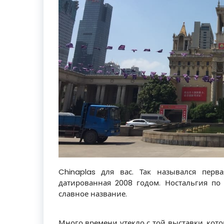
Chinaplas для вас. Так назывался перв
датированная 2008 годом. Ностальгия по
славное название.
Много времени утекло с той выставки, кото