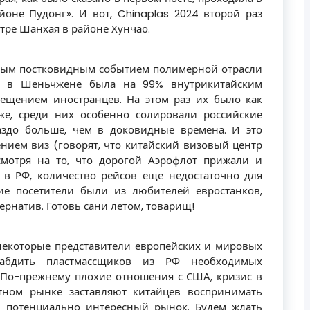
оне Пудонг». И вот, Chinaplas 2024 второй раз
тре Шанхая в районе Хунчао.
рвым постковидным событием полимерной отрасли
023 в Шеньчжене была на 99% внутрикитайским
ещением иностранцев. На этом раз их было как
 же, среди них особенно солировали российские
аздо больше, чем в доковидные времена. И это
нием виз (говорят, что китайский визовый центр
смотря на то, что дорогой Аэрофлот прижали и
 в РФ, количество рейсов еще недостаточно для
гие посетители были из любителей евростанков,
рнатив. Готовь сани летом, товарищ!
 некоторые представители европейских и мировых
абдить пластмассщиков из РФ необходимых
 По-прежнему плохие отношения с США, кризис в
тном рынке заставляют китайцев воспринимать
о потенциально интересный рынок. Будем ждать