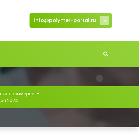
info@polymer-portal.ru
сти полимеров
-
ция 2024