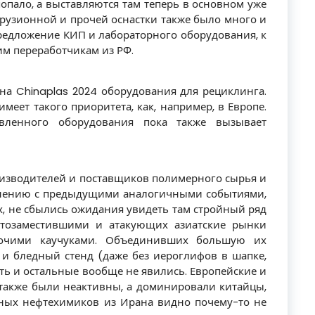
 попало, а выставляются там теперь в основном уже
рузионной и прочей оснастки также было много и
редложение КИП и лабораторного оборудования, к
им переработчикам из РФ.
на Chinaplas 2024 оборудования для рециклинга.
 имеет такого приоритета, как, например, в Европе.
авленного оборудования пока также вызывает
изводителей и поставщиков полимерного сырья и
внению с предыдущими аналогичными событиями,
х, не сбылись ожидания увидеть там стройный ряд
ртозаместившими и атакующих азиатские рынки
рочими каучуками. Объединивших большую их
и бледный стенд (даже без иероглифов в шапке,
фть и остальные вообще не явились. Европейские и
также были неактивны, а доминировали китайцы,
сных нефтехимиков из Ирана видно почему-то не